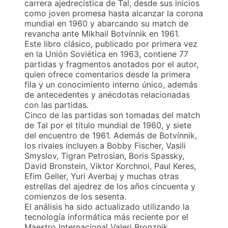
carrera ajedrecística de Tal, desde sus inicios
como joven promesa hasta alcanzar la corona
mundial en 1960 y abarcando su match de
revancha ante Mikhail Botvínnik en 1961.
Este libro clásico, publicado por primera vez
en la Unión Soviética en 1963, contiene 77
partidas y fragmentos anotados por el autor,
quien ofrece comentarios desde la primera
fila y un conocimiento interno único, además
de antecedentes y anécdotas relacionadas
con las partidas.
Cinco de las partidas son tomadas del match
de Tal por el título mundial de 1960, y siete
del encuentro de 1961. Además de Botvínnik,
los rivales incluyen a Bobby Fischer, Vasili
Smyslov, Tigran Petrosian, Boris Spassky,
David Bronstein, Viktor Korchnoi, Paul Keres,
Efim Geller, Yuri Averbaj y muchas otras
estrellas del ajedrez de los años cincuenta y
comienzos de los sesenta.
El análisis ha sido actualizado utilizando la
tecnología informática más reciente por el
Maestro Internacional Valeri Bronznik.