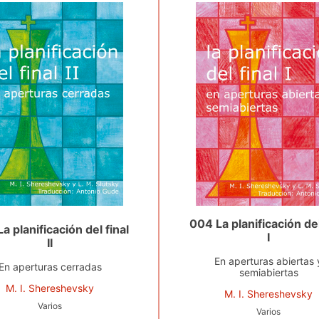
004 La planificación del
a planificación del final
I
II
En aperturas abiertas 
En aperturas cerradas
semiabiertas
M. I. Shereshevsky
M. I. Shereshevsky
Varios
Varios