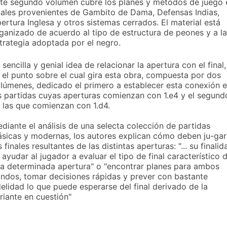
te segundo volumen cubre los planes y métodos de juego 
nales provenientes de Gambito de Dama, Defensas Indias,
ertura Inglesa y otros sistemas cerrados. El material está
ganizado de acuerdo al tipo de estructura de peones y a la
trategia adoptada por el negro.
 sencilla y genial idea de relacionar la apertura con el final,
 el punto sobre el cual gira esta obra, compuesta por dos
lúmenes, dedicado el primero a establecer esta conexión 
s partidas cuyas aperturas comienzan con 1.e4 y el segund
 las que comienzan con 1.d4.
diante el análisis de una selecta colección de partidas
ásicas y modernas, los autores explican cómo deben ju-ga
s finales resultantes de las distintas aperturas: "... su finalid
 ayudar al jugador a evaluar el tipo de final característico 
a determinada apertura" o "encontrar planes para ambos
ndos, tomar decisiones rápidas y prever con bastante
delidad lo que puede esperarse del final derivado de la
riante en cuestión"