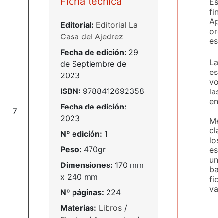
Ficha técnica
Es
fi
Ap
Editorial:
Editorial La
or
Casa del Ajedrez
es
Fecha de edición:
29
La
de Septiembre de
es
2023
vo
ISBN:
9788412692358
la
en
Fecha de edición:
7
2023
Me
cl
Nº edición:
1
lo
Peso:
470gr
es
un
Dimensiones:
170 mm
ba
x 240 mm
fi
va
Nº páginas:
224
Materias:
Libros
/