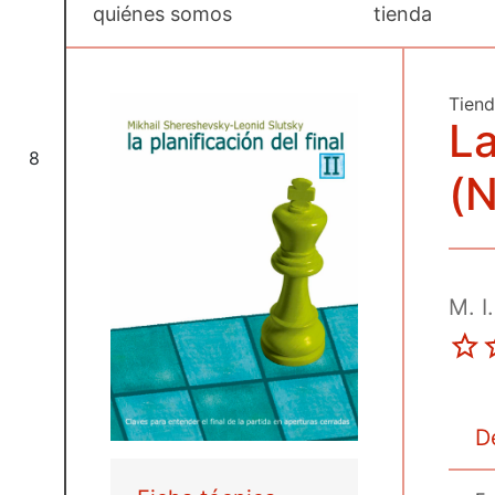
quiénes somos
tienda
Tien
La
8
(N
M. I
D