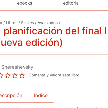
ebooks
editorial
da
/
Libros
/
Finales
/
Avanzados
/
 planificación del final I
ueva edición)
. Shereshevsky
Comenta y valora este libro
escripción
Índice