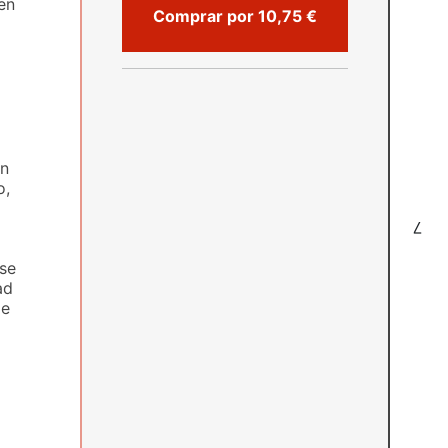
en
Comprar por 10,75 €
en
o,
7
rse
ad
de