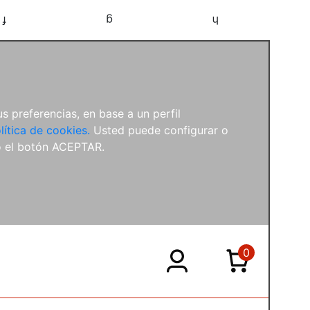
f
g
h
s preferencias, en base a un perfil
lítica de cookies.
Usted puede configurar o
o el botón ACEPTAR.
0