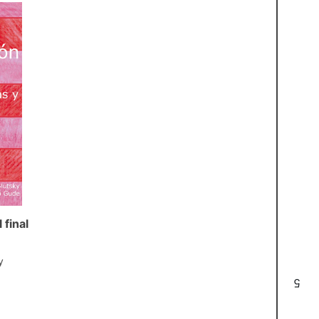
 final
y
5