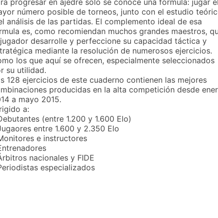
ra progresar en ajedre solo se conoce una fórmula: jugar e
yor número posible de torneos, junto con el estudio teóri
el análisis de las partidas. El complemento ideal de esa
rmula es, como recomiendan muchos grandes maestros, q
 jugador desarrolle y perfeccione su capacidad táctica y
tratégica mediante la resolución de numerosos ejercicios.
mo los que aquí se ofrecen, especialmente seleccionados
r su utilidad.
s 128 ejercicios de este cuaderno contienen las mejores
mbinaciones producidas en la alta competición desde ene
14 a mayo 2015.
rigido a:
Debutantes (entre 1.200 y 1.600 Elo)
Jugaores entre 1.600 y 2.350 Elo
Monitores e instructores
Entrenadores
Árbitros nacionales y FIDE
Periodistas especializados