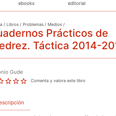
ebooks
editorial
da
/
Libros
/
Problemas
/
Medios
/
adernos Prácticos de
edrez. Táctica 2014-20
onio Gude
Comenta y valora este libro
escripción