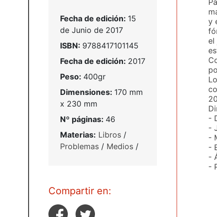
Pa
ma
Fecha de edición:
15
y 
de Junio de 2017
fó
el
ISBN:
9788417101145
es
Co
Fecha de edición:
2017
po
Peso:
400gr
Lo
co
Dimensiones:
170 mm
20
x 230 mm
Di
- 
Nº páginas:
46
- 
Materias:
Libros
/
- 
Problemas
/
Medios
/
- 
- 
- 
Compartir en: