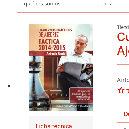
quiénes somos
tienda
Tien
Cu
Aj
Ant
8
D
Ficha técnica