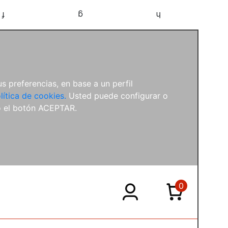
f
g
h
s preferencias, en base a un perfil
lítica de cookies.
Usted puede configurar o
o el botón ACEPTAR.
0