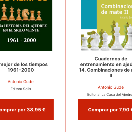
Cuadernos de
 mejor de los tiempos
entrenamiento en ajed
1961-2000
14. Combinaciones de
II
Antonio Gude
Antonio Gude
Editora Solis
Editorial La Casa del Ajedr
Comprar por 38,95 €
Comprar p