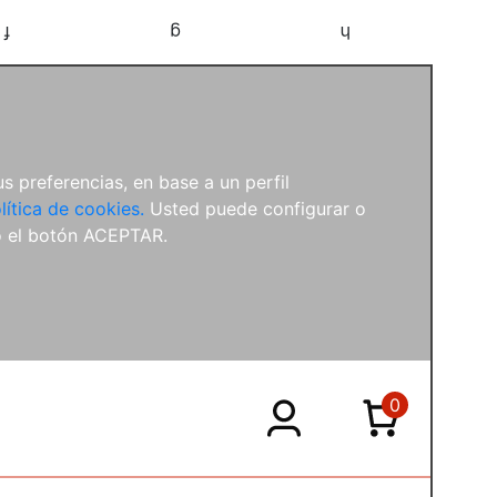
f
g
h
s preferencias, en base a un perfil
lítica de cookies.
Usted puede configurar o
o el botón ACEPTAR.
0