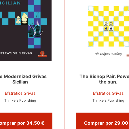
e Modernized Grivas
The Bishop Pair. Powe
Sicilian
the sun.
Efstratios Grivas
Efstratios Grivas
Thinkers Publishing
Thinkers Publishing
Comprar por 34,50 €