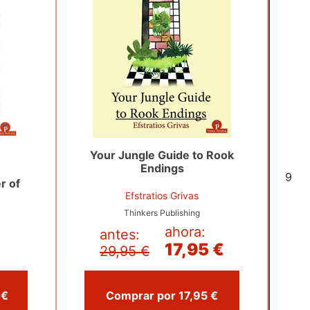
Your Jungle Guide to Rook
Endings
6
r of
Efstratios Grivas
Thinkers Publishing
ahora:
antes:
17,95 €
29,95 €
Comprar por 29,00 €
Comprar por 17,95 €