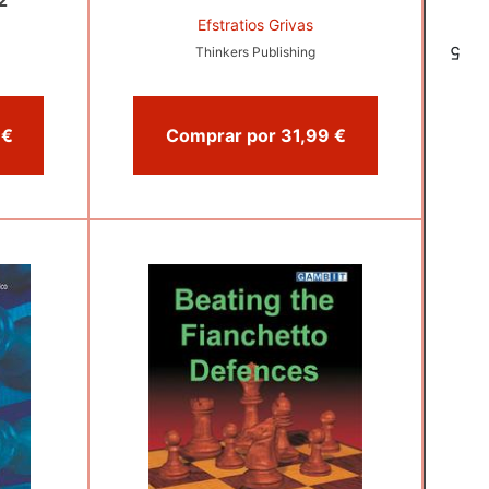
2
Efstratios Grivas
5
Thinkers Publishing
Comprar por 24,95 €
Comprar por 31,99 €