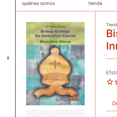
quiénes somos
tienda
Tien
Bi
In
8
Efst
D