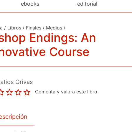
ebooks
editorial
da
/
Libros
/
Finales
/
Medios
/
shop Endings: An
novative Course
ratios Grivas
Comenta y valora este libro
escripción