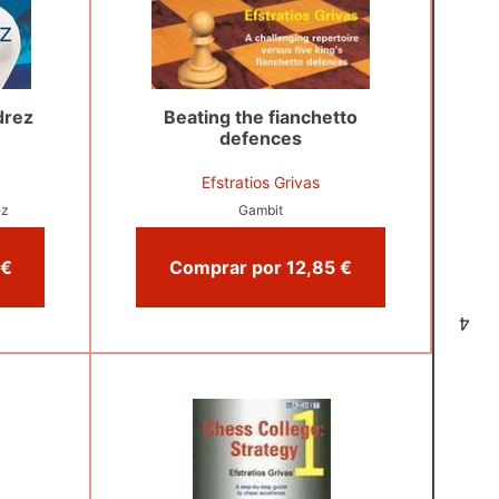
drez
Beating the fianchetto
defences
Efstratios Grivas
ez
Gambit
Comprar por 18,50 €
Comprar por 12,85 €
4