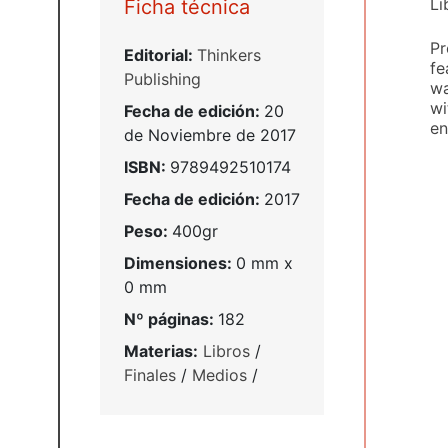
Li
Ficha técnica
Pr
Editorial:
Thinkers
fe
Publishing
wa
wi
Fecha de edición:
20
en
de Noviembre de 2017
ISBN:
9789492510174
Fecha de edición:
2017
Peso:
400gr
Dimensiones:
0 mm x
0 mm
Nº páginas:
182
Materias:
Libros
/
Finales
/
Medios
/