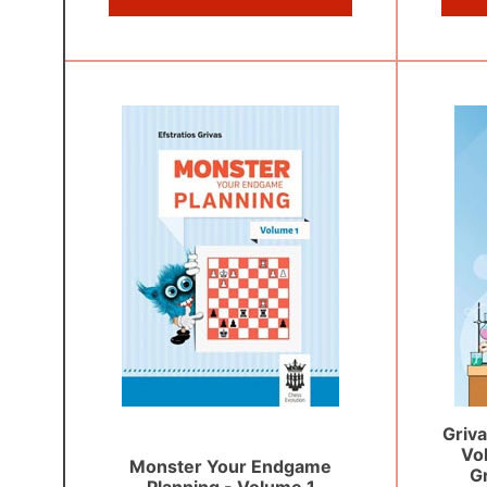
Griva
Vo
Monster Your Endgame
G