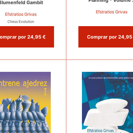
Planning - Volume 
Blumenfeld Gambit
Efstratios Grivas
Efstratios Grivas
Chess Evolution
Comprar por 24,95 €