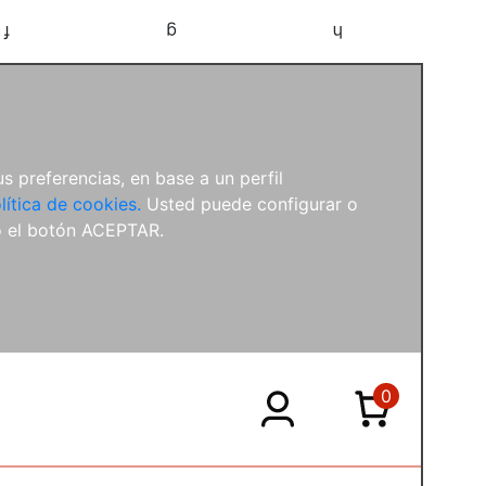
f
g
h
s preferencias, en base a un perfil
lítica de cookies.
Usted puede configurar o
o el botón ACEPTAR.
0