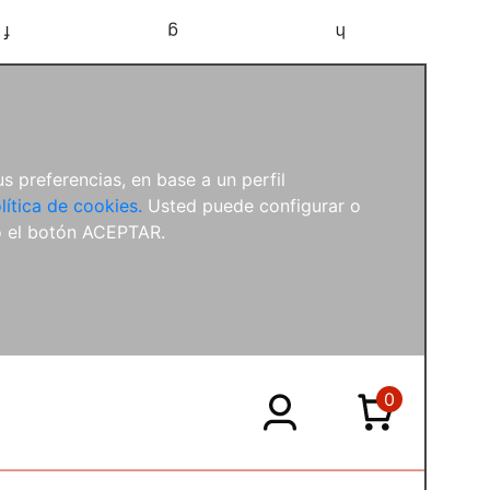
f
g
h
s preferencias, en base a un perfil
lítica de cookies.
Usted puede configurar o
o el botón ACEPTAR.
0