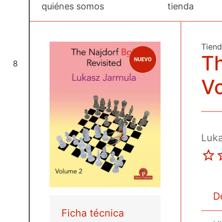
quiénes somos
tienda
Tien
Th
8
Vo
Luka
D
Ficha técnica