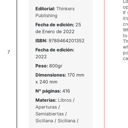
Li
op
Editorial:
Thinkers
If
Publishing
it
cr
Fecha de edición:
25
Wh
de Enero de 2022
to
ISBN:
9789464201352
Th
wh
Fecha de edición:
7
po
2022
ca
Peso:
800gr
Dimensiones:
170 mm
x 240 mm
Nº páginas:
416
Materias:
Libros
/
Aperturas
/
Semiabiertas
/
Siciliana
/
Siciliana
/