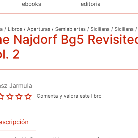
ebooks
editorial
da
/
Libros
/
Aperturas
/
Semiabiertas
/
Siciliana
/
Siciliana
/
e Najdorf Bg5 Revisite
l. 2
sz Jarmula
Comenta y valora este libro
escripción