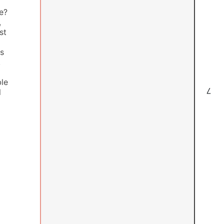
e?
,
st
ds
.
ble
7
l