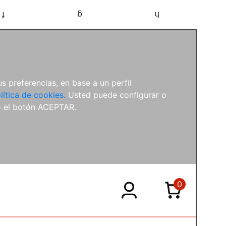
f
g
h
s preferencias, en base a un perfil
lítica de cookies.
Usted puede configurar o
o el botón ACEPTAR.
0