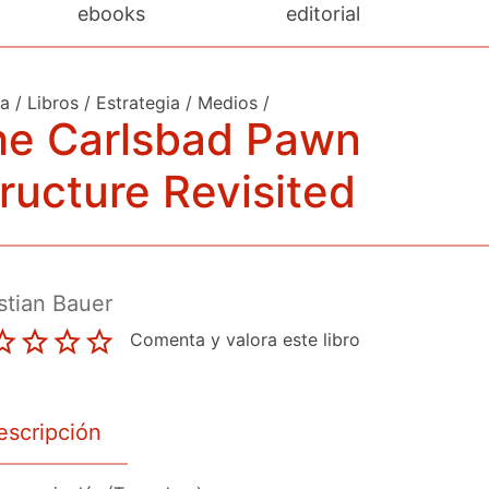
ebooks
editorial
da
/
Libros
/
Estrategia
/
Medios
/
he Carlsbad Pawn
ructure Revisited
stian Bauer
Comenta y valora este libro
escripción