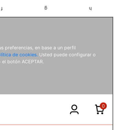
f
g
h
s preferencias, en base a un perfil
lítica de cookies.
Usted puede configurar o
o el botón ACEPTAR.
0