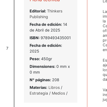
Li
Editorial:
Thinkers
La
im
Publishing
la
Fecha de edición:
14
Ca
de Abril de 2025
of
am
ISBN:
9789493435001
pr
Ca
Fecha de edición:
7
en
2025
Peso:
450gr
Es
aj
Dimensiones:
0 mm x
lo
0 mm
qu
da
Nº páginas:
208
Materias:
Libros
/
Va
Estrategia
/
Medios
/
in
ju