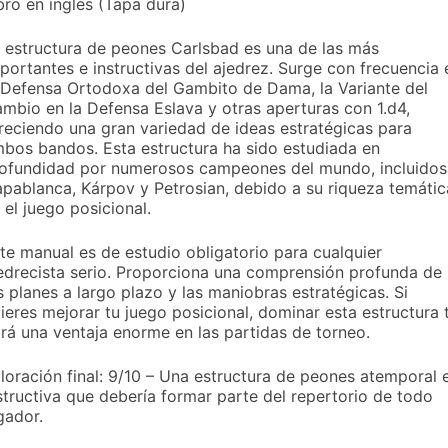
bro en inglés (Tapa dura)
 estructura de peones Carlsbad es una de las más
portantes e instructivas del ajedrez. Surge con frecuencia 
 Defensa Ortodoxa del Gambito de Dama, la Variante del
mbio en la Defensa Eslava y otras aperturas con 1.d4,
reciendo una gran variedad de ideas estratégicas para
bos bandos. Esta estructura ha sido estudiada en
ofundidad por numerosos campeones del mundo, incluidos
pablanca, Kárpov y Petrosian, debido a su riqueza temátic
 el juego posicional.
te manual es de estudio obligatorio para cualquier
edrecista serio. Proporciona una comprensión profunda de
s planes a largo plazo y las maniobras estratégicas. Si
ieres mejorar tu juego posicional, dominar esta estructura 
rá una ventaja enorme en las partidas de torneo.
loración final: 9/10 – Una estructura de peones atemporal 
structiva que debería formar parte del repertorio de todo
gador.