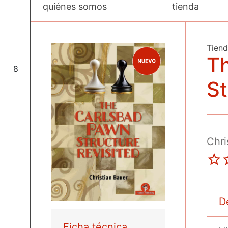
quiénes somos
tienda
Tien
T
8
St
Chri
D
Ficha técnica