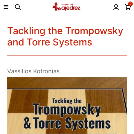
0
Tackling the Trompowsky
and Torre Systems
Vassilios Kotronias