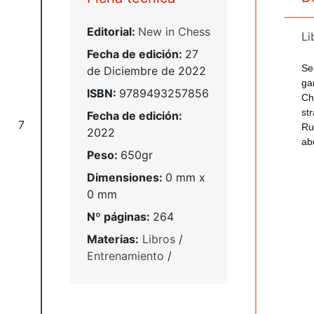
Editorial:
New in Chess
Li
Fecha de edición:
27
Se
de Diciembre de 2022
ga
ISBN:
9789493257856
Ch
st
Fecha de edición:
7
Ru
2022
ab
Peso:
650gr
Dimensiones:
0 mm x
0 mm
Nº páginas:
264
Materias:
Libros
/
Entrenamiento
/