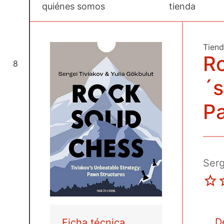
quiénes somos
tienda
Tien
Ro
8
´s
P
Serg
D
Ficha técnica