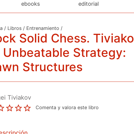
ebooks
editorial
da
/
Libros
/
Entrenamiento
/
ck Solid Chess. Tiviak
 Unbeatable Strategy:
awn Structures
ei Tiviakov
Comenta y valora este libro
escripción