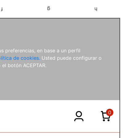
f
g
h
s preferencias, en base a un perfil
lítica de cookies.
Usted puede configurar o
o el botón ACEPTAR.
0