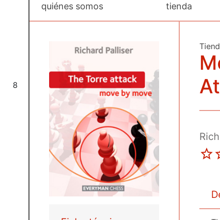
quiénes somos
tienda
Tien
M
At
8
Rich
D