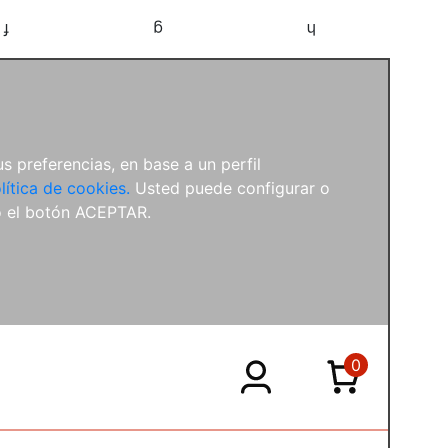
f
g
h
s preferencias, en base a un perfil
lítica de cookies.
Usted puede configurar o
o el botón ACEPTAR.
0