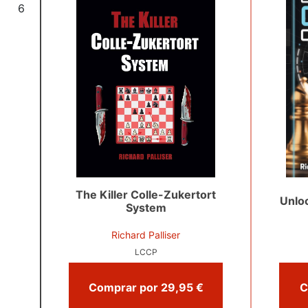
6
The Killer Colle-Zukertort
Unloc
System
Richard Palliser
LCCP
Comprar por 29,95 €