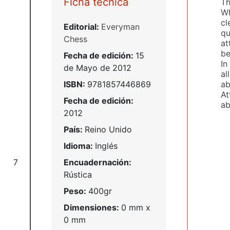
Ficha técnica
Th
Wh
cl
Editorial:
Everyman
qu
Chess
at
be
Fecha de edición:
15
In
de Mayo de 2012
al
ab
ISBN:
9781857446869
At
Fecha de edición:
ab
2012
País:
Reino Unido
Idioma:
Inglés
Encuadernación:
7
Rústica
Peso:
400gr
Dimensiones:
0 mm x
0 mm