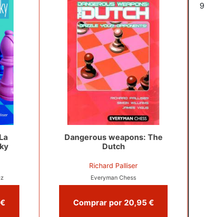
6
La
Dangerous weapons: The
ky
Dutch
Richard Palliser
ez
Everyman Chess
Comprar por 18,00 €
Comprar por 20,95 €