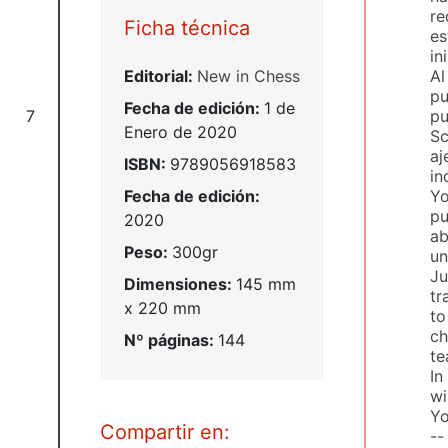
re
Ficha técnica
es
in
Al
Editorial:
New in Chess
pu
Fecha de edición:
1 de
pu
7
Enero de 2020
Sc
aj
ISBN:
9789056918583
in
Yo
Fecha de edición:
pu
2020
ab
Peso:
300gr
un
Ju
Dimensiones:
145 mm
tr
x 220 mm
to
ch
Nº páginas:
144
te
In
wi
Yo
Compartir en:
--