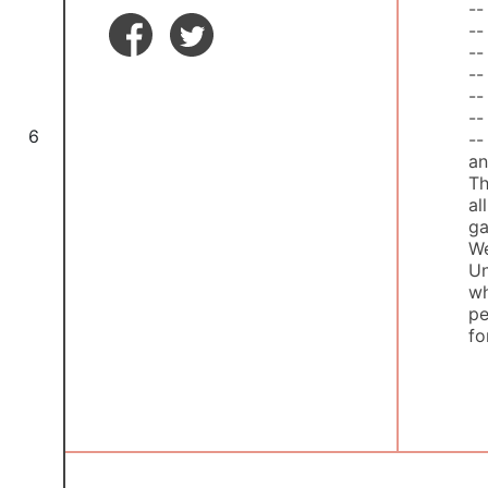
--
--
--
--
--
--
6
--
an
Th
al
ga
We
Un
wh
pe
fo