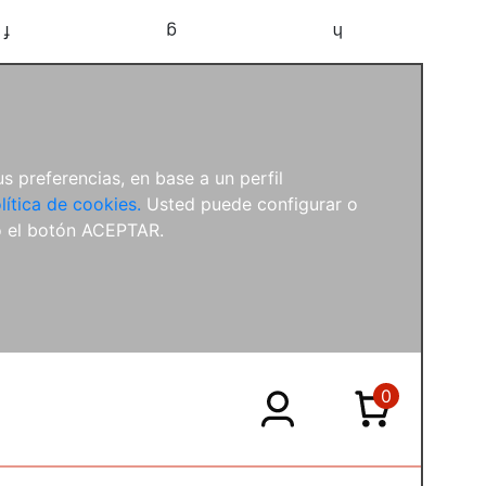
f
g
h
s preferencias, en base a un perfil
lítica de cookies.
Usted puede configurar o
o el botón ACEPTAR.
0