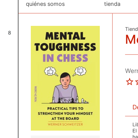
quiénes somos
tienda
Tien
8
M
Wer
D
Li
El
ha