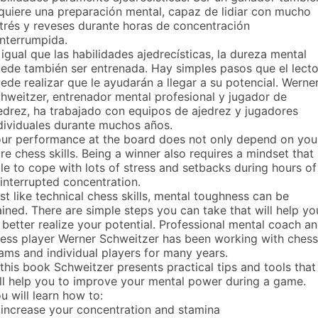
quiere una preparación mental, capaz de lidiar con mucho
trés y reveses durante horas de concentración
interrumpida.
 igual que las habilidades ajedrecísticas, la dureza mental
ede también ser entrenada. Hay simples pasos que el lecto
ede realizar que le ayudarán a llegar a su potencial. Werne
hweitzer, entrenador mental profesional y jugador de
edrez, ha trabajado con equipos de ajedrez y jugadores
dividuales durante muchos años.
ur performance at the board does not only depend on you
re chess skills. Being a winner also requires a mindset that 
le to cope with lots of stress and setbacks during hours of
interrupted concentration.
st like technical chess skills, mental toughness can be
ained. There are simple steps you can take that will help yo
 better realize your potential. Professional mental coach a
ess player Werner Schweitzer has been working with chess
ams and individual players for many years.
 this book Schweitzer presents practical tips and tools that
ll help you to improve your mental power during a game.
u will learn how to:
 increase your concentration and stamina