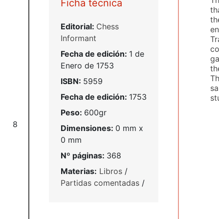
Ficha técnica
th
th
Editorial:
Chess
en
Informant
Tr
co
Fecha de edición:
1 de
ga
Enero de 1753
th
Th
ISBN:
5959
sa
Fecha de edición:
1753
st
Peso:
600gr
8
Dimensiones:
0 mm x
0 mm
Nº páginas:
368
Materias:
Libros
/
Partidas comentadas
/