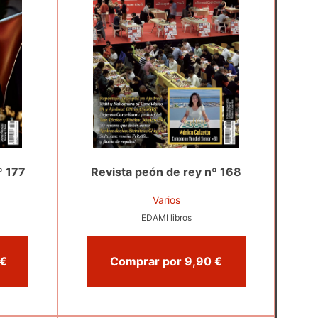
º 177
Revista peón de rey nº 168
Varios
EDAMI libros
omprar por 12,50 €
Comprar por 9,90 €