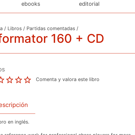
ebooks
editorial
da
/
Libros
/
Partidas comentadas
/
formator 160 + CD
os
Comenta y valora este libro
escripción
bro en inglés.
e reference work for professional chess players for more