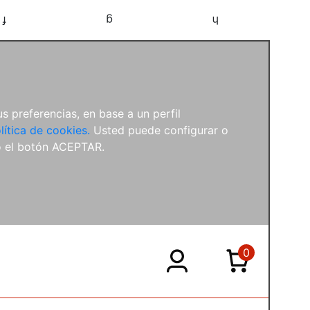
f
g
h
s preferencias, en base a un perfil
lítica de cookies.
Usted puede configurar o
o el botón ACEPTAR.
0