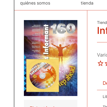
quiénes somos
tienda
Tien
In
Vari
D
Li
Th