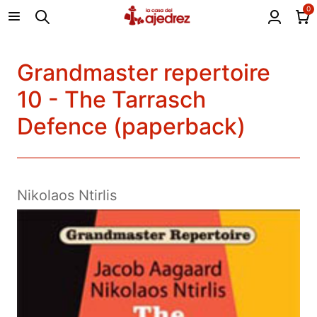
0
Grandmaster repertoire
10 - The Tarrasch
Defence (paperback)
Nikolaos Ntirlis