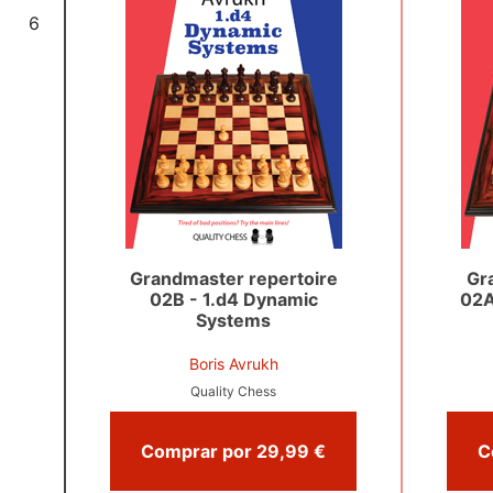
6
Grandmaster repertoire
Gr
02B - 1.d4 Dynamic
02A
Systems
Boris Avrukh
Quality Chess
Comprar por 29,99 €