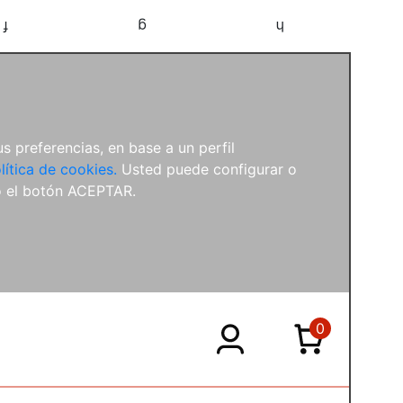
f
g
h
s preferencias, en base a un perfil
lítica de cookies.
Usted puede configurar o
o el botón ACEPTAR.
0