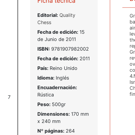
Ficha técnica
Editorial:
Quality
Gr
ba
Chess
ai
Fecha de edición:
15
le
de Junio de 2011
th
re
ISBN:
9781907982002
Gr
re
Fecha de edición:
2011
ov
País:
Reino Unido
co
4.
Idioma:
Inglés
Is
Encuadernación:
Ch
fi
Rústica
7
Peso:
500gr
Dimensiones:
170 mm
x 240 mm
Nº páginas:
264