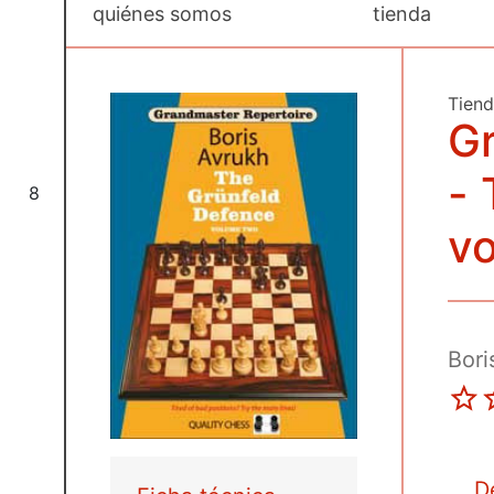
quiénes somos
tienda
Tien
Gr
- 
8
vo
Bori
D