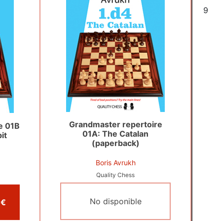
6
Grandmaster repertoire
e 01B
01A: The Catalan
it
(paperback)
Boris Avrukh
Quality Chess
No disponible
Comprar por 24,99 €