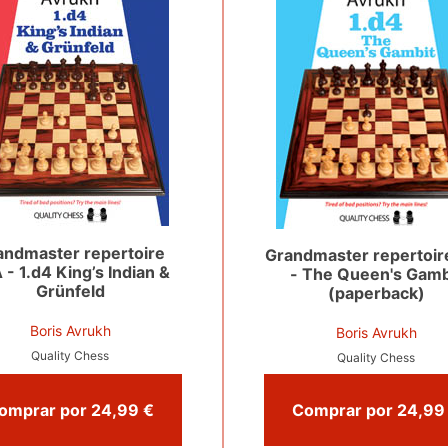
andmaster repertoire
Grandmaster repertoir
 - 1.d4 King’s Indian &
- The Queen's Gamb
Grünfeld
(paperback)
Boris Avrukh
Boris Avrukh
Quality Chess
Quality Chess
Comprar por 24,99 €