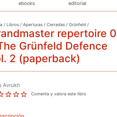
ebooks
editorial
da
/
Libros
/
Aperturas
/
Cerradas
/
Grünfeld
/
andmaster repertoire 
The Grünfeld Defence
l. 2 (paperback)
s Avrukh
Comenta y valora este libro
escripción