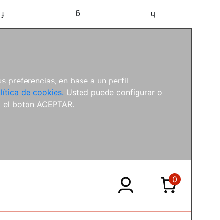
f
g
h
s preferencias, en base a un perfil
lítica de cookies.
Usted puede configurar o
o el botón ACEPTAR.
0