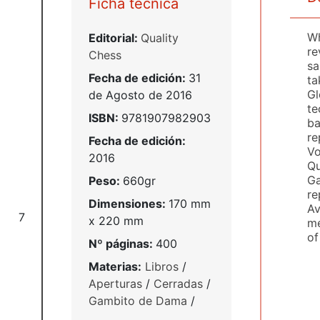
Ficha técnica
Wh
Editorial:
Quality
re
Chess
sa
Fecha de edición:
31
ta
Gl
de Agosto de 2016
te
ISBN:
9781907982903
ba
re
Fecha de edición:
Vo
2016
Qu
Ga
Peso:
660gr
re
Dimensiones:
170 mm
Av
7
x 220 mm
me
of
Nº páginas:
400
Materias:
Libros
/
Aperturas
/
Cerradas
/
Gambito de Dama
/