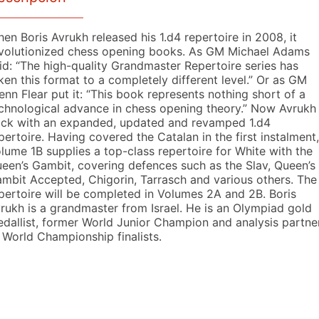
en Boris Avrukh released his 1.d4 repertoire in 2008, it
volutionized chess opening books. As GM Michael Adams
id: “The high-quality Grandmaster Repertoire series has
ken this format to a completely different level.” Or as GM
enn Flear put it: “This book represents nothing short of a
chnological advance in chess opening theory.” Now Avrukh 
ck with an expanded, updated and revamped 1.d4
pertoire. Having covered the Catalan in the first instalment,
lume 1B supplies a top-class repertoire for White with the
een’s Gambit, covering defences such as the Slav, Queen’s
mbit Accepted, Chigorin, Tarrasch and various others. The
pertoire will be completed in Volumes 2A and 2B. Boris
rukh is a grandmaster from Israel. He is an Olympiad gold
dallist, former World Junior Champion and analysis partne
 World Championship finalists.