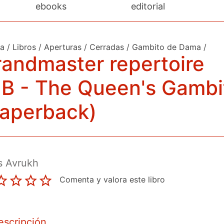
ebooks
editorial
da
/
Libros
/
Aperturas
/
Cerradas
/
Gambito de Dama
/
andmaster repertoire
B - The Queen's Gambi
paperback)
s Avrukh
Comenta y valora este libro
escripción