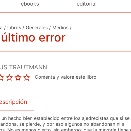
ebooks
editorial
da
/
Libros
/
Generales
/
Medios
/
 último error
US TRAUTMANN
Comenta y valora este libro
escripción
 un hecho bien establecido entre los ajedrecistas que si se
andona, se pierde, y por eso algunos no abandonan ni a
ros. No es menos cierto, sin embargo, que la mayoría tiene 