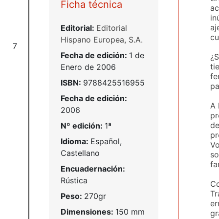
Ficha técnica
ac
in
aj
Editorial:
Editorial
cu
Hispano Europea, S.A.
7
Fecha de edición:
1 de
¿S
ti
Enero de 2006
fe
ISBN:
9788425516955
pa
Fecha de edición:
A 
2006
pr
de
Nº edición:
1ª
pr
Idioma:
Español,
Vo
Castellano
so
fa
Encuadernación:
Rústica
Co
Tr
Peso:
270gr
er
Dimensiones:
150 mm
gr