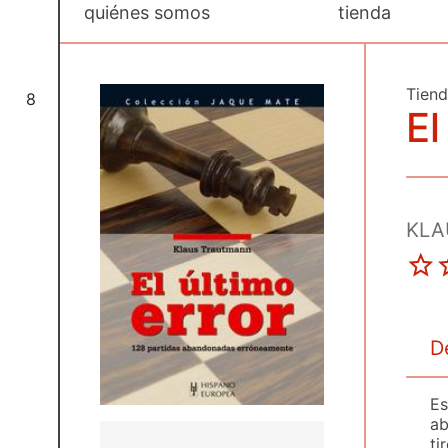
quiénes somos
tienda
Tien
8
El
KLA
D
Es
ab
ti