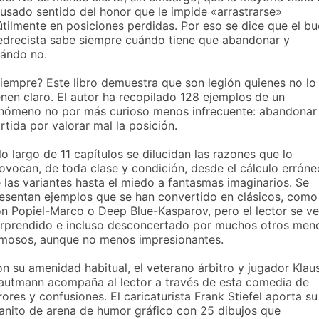
usado sentido del honor que le impide «arrastrarse»
útilmente en posiciones perdidas. Por eso se dice que el b
edrecista sabe siempre cuándo tiene que abandonar y
ándo no.
iempre? Este libro demuestra que son legión quienes no lo
enen claro. El autor ha recopilado 128 ejemplos de un
nómeno no por más curioso menos infrecuente: abandonar 
rtida por valorar mal la posición.
lo largo de 11 capítulos se dilucidan las razones que lo
ovocan, de toda clase y condición, desde el cálculo erróne
 las variantes hasta el miedo a fantasmas imaginarios. Se
esentan ejemplos que se han convertido en clásicos, como
n Popiel-Marco o Deep Blue-Kasparov, pero el lector se ve
rprendido e incluso desconcertado por muchos otros men
mosos, aunque no menos impresionantes.
n su amenidad habitual, el veterano árbitro y jugador Klau
autmann acompaña al lector a través de esta comedia de
rores y confusiones. El caricaturista Frank Stiefel aporta su
anito de arena de humor gráfico con 25 dibujos que