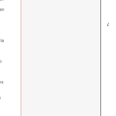
uen
7
la
o
os
s