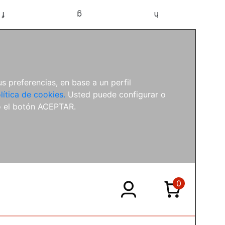
f
g
h
s preferencias, en base a un perfil
lítica de cookies.
Usted puede configurar o
o el botón ACEPTAR.
0