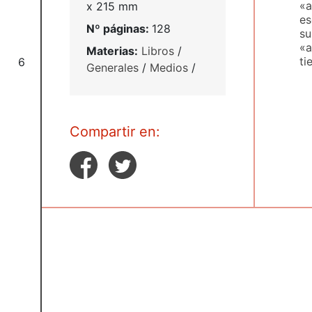
«a
x 215 mm
es
Nº páginas:
128
su
«a
Materias:
Libros
/
ti
6
Generales
/
Medios
/
Compartir en: