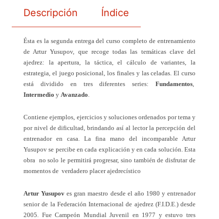
Descripción
Índice
Ésta es la segunda entrega del curso completo de entrenamiento
de Artur Yusupov, que recoge todas las temáticas clave del
ajedrez: la apertura, la táctica, el cálculo de variantes, la
estrategia, el juego posicional, los finales y las celadas. El curso
está dividido en tres diferentes series:
Fundamentos
,
Intermedio
y
Avanzado
.
Contiene ejemplos, ejercicios y soluciones ordenados por tema y
por nivel de dificultad, brindando así al lector la percepción del
entrenador en casa. La fina mano del incomparable Artur
Yusupov se percibe en cada explicación y en cada solución. Esta
obra
no solo le permitirá progresar, sino también de disfrutar de
momentos de
verdadero placer ajedrecístico
Artur Yusupov
es gran maestro desde el año 1980 y entrenador
senior de la Federación Internacional de ajedrez (F.I.D.E.) desde
2005. Fue Campeón Mundial Juvenil en 1977 y estuvo tres