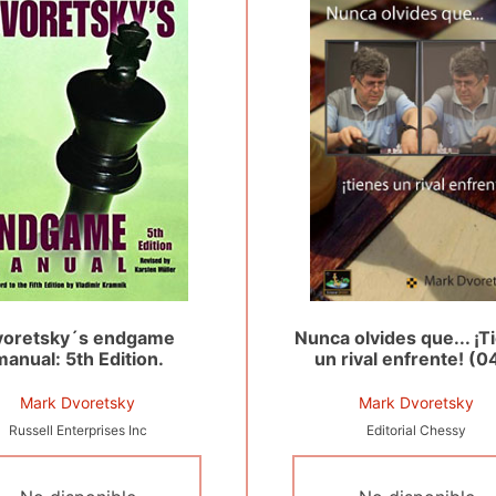
voretsky´s endgame
Nunca olvides que... ¡T
manual: 5th Edition.
un rival enfrente! (0
Mark Dvoretsky
Mark Dvoretsky
Russell Enterprises Inc
Editorial Chessy