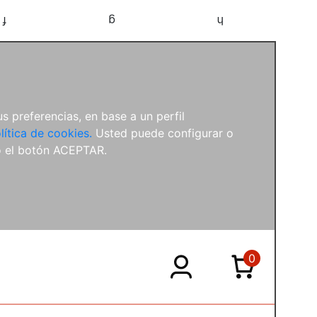
f
g
h
s preferencias, en base a un perfil
lítica de cookies.
Usted puede configurar o
o el botón ACEPTAR.
0