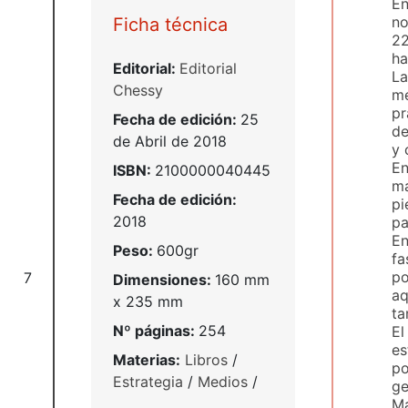
En
no
Ficha técnica
22
ha
Editorial:
Editorial
La
Chessy
me
pr
Fecha de edición:
25
de
de Abril de 2018
y 
En
ISBN:
2100000040445
má
Fecha de edición:
pi
2018
pa
En
Peso:
600gr
fa
po
7
Dimensiones:
160 mm
aq
x 235 mm
ta
Nº páginas:
254
El
es
Materias:
Libros
/
po
Estrategia
/
Medios
/
ge
Ma