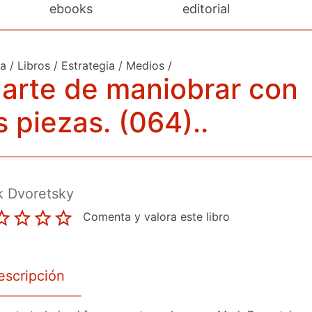
ebooks
editorial
da
/
Libros
/
Estrategia
/
Medios
/
 arte de maniobrar con
s piezas. (064)..
k Dvoretsky
Comenta y valora este libro
escripción