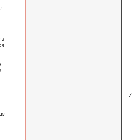
e
ra
da
s
s
7
ue