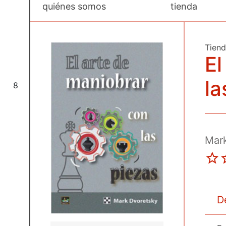
quiénes somos
tienda
Tien
El
la
8
Mar
D