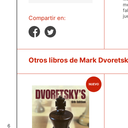
me
fa
ju
Compartir en:
Otros libros de Mark Dvorets
6