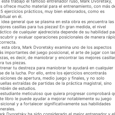
 este trabajo el famoso entrenador ruso, Mark Dvoretsky,
s ofrece mucho material para el entrenamiento, con más d
5 ejercicios prácticos, muy bien elaborados, como es
bitual en él.
 idea general que se plasma en esta obra es ¡encuentra las
jores casillas para tus piezas! En gran medida, el nivel
áctico de cualquier ajedrecista depende de su habilidad pa
scubrir y evaluar operaciones posicionales de manera rápi
correcta.
 esta obra, Mark Dvoretsky examina uno de los aspectos
s importantes del juego posicional, el arte de jugar con la
ezas, es decir, de maniobrar y encontrar las mejores casilla
ra tus piezas.
trenar tu destreza para maniobrar te ayudará en cualquier
se de la lucha. Por ello, entre los ejercicios encontrarás
siciones de apertura, medio juego y finales, y no solo
uellas extraídas de partidas de la práctica magistral, sino
mbién de estudios.
 estudiante meticuloso que quiera progresar comprobará q
te libro le puede ayudar a mejorar notablemente su juego
sicional y a fortalecer significativamente sus habilidades
nerales.
rk Dvoretsky ha sido considerado el mejor entrenador y el