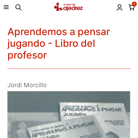
0
Aprendemos a pensar
jugando - Libro del
profesor
Jordi Morcillo