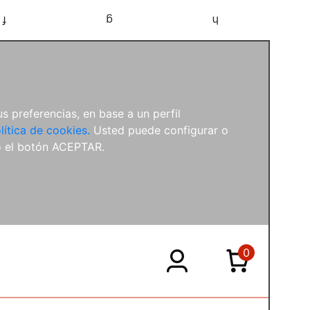
f
g
h
s preferencias, en base a un perfil
lítica de cookies.
Usted puede configurar o
o el botón ACEPTAR.
0