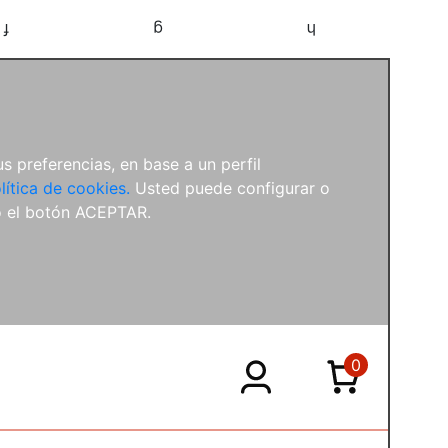
f
g
h
s preferencias, en base a un perfil
lítica de cookies.
Usted puede configurar o
o el botón ACEPTAR.
0