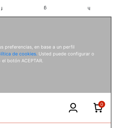
f
g
h
s preferencias, en base a un perfil
lítica de cookies.
Usted puede configurar o
o el botón ACEPTAR.
0