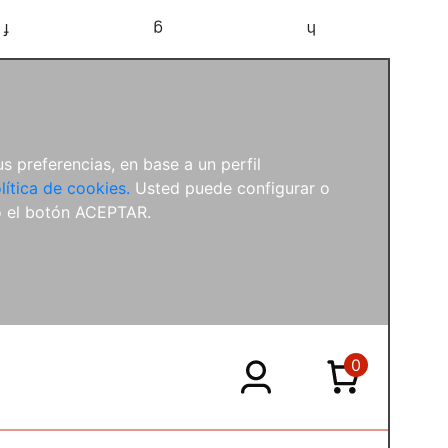
f
g
h
s preferencias, en base a un perfil
lítica de cookies.
Usted puede configurar o
o el botón ACEPTAR.
0