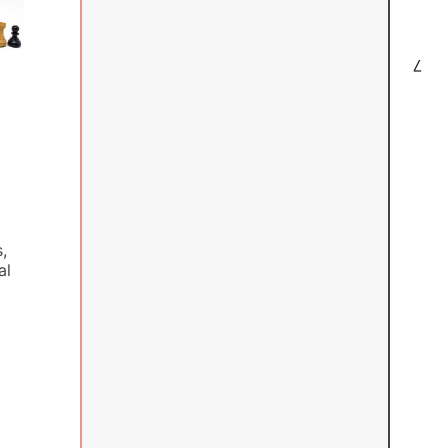
7
,
al