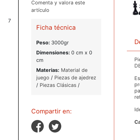
Comenta y valora este
artículo
7
Ficha técnica
D
Peso:
3000gr
Dimensiones:
0 cm x 0
Pi
cm
D
Materias:
Material de
juego
/
Piezas de ajedrez
Es
pr
/
Piezas Clásicas
/
pa
re
Id
Compartir en:
Ca
Pi
Pi