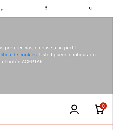
f
g
h
s preferencias, en base a un perfil
lítica de cookies.
Usted puede configurar o
o el botón ACEPTAR.
0