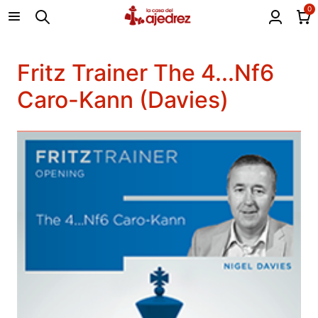
0
Fritz Trainer The 4...Nf6
Caro-Kann (Davies)