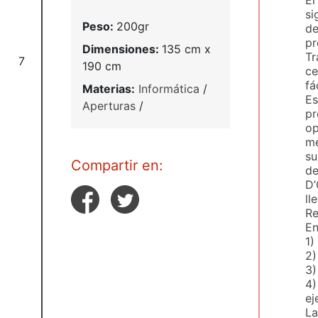
si
Peso:
200gr
de
pr
Dimensiones:
135 cm x
Tr
7
190 cm
ce
fá
Materias:
Informática
/
Es
Aperturas
/
pr
op
me
su
Compartir en:
de
D’
ll
Re
En
1)
2)
3)
4)
ej
La