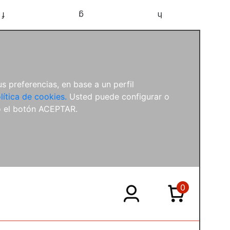
f
g
h
s preferencias, en base a un perfil
lítica de cookies.
Usted puede configurar o
o el botón ACEPTAR.
0