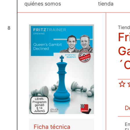
quiénes somos
tienda
Tien
8
Fr
Ga
´
D
En
Ficha técnica
El