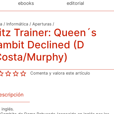
ebooks
editorial
da
/
Informática
/
Aperturas
/
itz Trainer: Queen´s
mbit Declined (D
Costa/Murphy)
Comenta y valora este artículo
escripción
 inglés.
 Gambito de Dama Rehusado (conocido en inglés por las