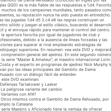
glas QGD) es la más fiable de las respuestas a 1.d4. Favorit
 muchos de los campeones mundiales, tanto pasados com
esentes, su reputación nunca ha sido puesta en entredicho.
as las jugadas 1.d4 d5 2.c4 e6 las negras construyen un
ntro sólido y juegan al estilo clásico, buscando el desarroll
cil y el enroque rápido para mantener el control del centro.
 la apertura favorita por igual de jugadores de club y
ofesionales, debido a la ausencia de líneas forzadas y las
ciones para superar al rival empleando estrategias de
diojuego superiores. En resumen: vea este DVD y mejorar
 comprensión general del ajedrez. En este segundo númer
 la serie “Master & Amateur”, el maestro internacional Lorin
Costa y el experto en programas de ajedrez Nick Murphy l
evan por las ideas principales del Gambito de Dama
husado con un diálogo fácil de entender.
 este DVD examinan:
 Defensas Tartakower y Lasker
 La peligrosa variante del cambio
 Variantes con Af4?
 Otros intentos contra el Gambito de Dama Rehusado, por
emplo la Catalana
 serie Maestro y Aficionado tiene la ventaja de ofrecer