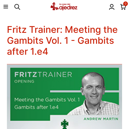
0
Fritz Trainer: Meeting the
Gambits Vol. 1 - Gambits
after 1.e4