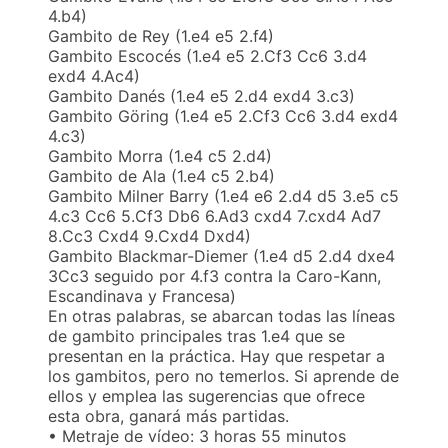
4.b4)
Gambito de Rey (1.e4 e5 2.f4)
Gambito Escocés (1.e4 e5 2.Cf3 Cc6 3.d4
exd4 4.Ac4)
Gambito Danés (1.e4 e5 2.d4 exd4 3.c3)
Gambito Göring (1.e4 e5 2.Cf3 Cc6 3.d4 exd4
4.c3)
Gambito Morra (1.e4 c5 2.d4)
Gambito de Ala (1.e4 c5 2.b4)
Gambito Milner Barry (1.e4 e6 2.d4 d5 3.e5 c5
4.c3 Cc6 5.Cf3 Db6 6.Ad3 cxd4 7.cxd4 Ad7
8.Cc3 Cxd4 9.Cxd4 Dxd4)
Gambito Blackmar-Diemer (1.e4 d5 2.d4 dxe4
3Cc3 seguido por 4.f3 contra la Caro-Kann,
Escandinava y Francesa)
En otras palabras, se abarcan todas las líneas
de gambito principales tras 1.e4 que se
presentan en la práctica. Hay que respetar a
los gambitos, pero no temerlos. Si aprende de
ellos y emplea las sugerencias que ofrece
esta obra, ganará más partidas.
• Metraje de vídeo: 3 horas 55 minutos