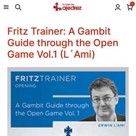
0
Fritz Trainer: A Gambit
Guide through the Open
Game Vol.1 (L´Ami)