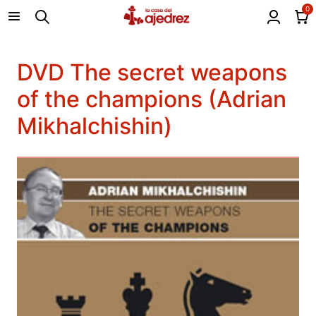
0
DVD The secret weapons
of the champions (Adrian
Mikhalchishin)