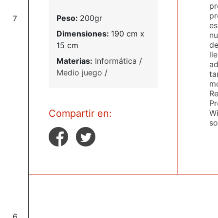
pr
pr
Peso:
200gr
7
es
Dimensiones:
190 cm x
nu
de
15 cm
ll
Materias:
Informática
/
ad
Medio juego
/
ta
mo
Re
Pr
Compartir en:
Wi
so
6