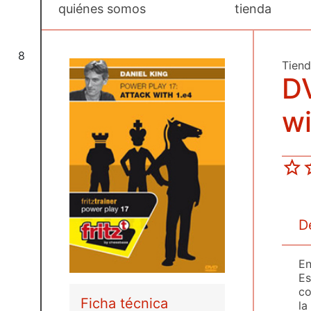
quiénes somos
tienda
8
Tien
DV
wi
D
En
Es
co
Ficha técnica
la