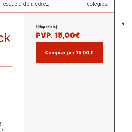
escuela de ajedrez
colegios
8
[Disponible]
ck
PVP.
15,00€
Comprar por 15,00 €
5,
án