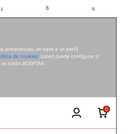
f
g
h
s preferencias, en base a un perfil
lítica de cookies.
Usted puede configurar o
o el botón ACEPTAR.
0