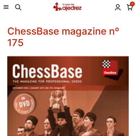
0
ChessBase magazine nº
175