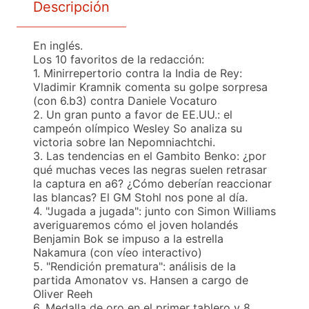
Descripción
En inglés.
Los 10 favoritos de la redacción:
1. Minirrepertorio contra la India de Rey:
Vladimir Kramnik comenta su golpe sorpresa
(con 6.b3) contra Daniele Vocaturo
2. Un gran punto a favor de EE.UU.: el
campeón olímpico Wesley So analiza su
victoria sobre Ian Nepomniachtchi.
3. Las tendencias en el Gambito Benko: ¿por
qué muchas veces las negras suelen retrasar
la captura en a6? ¿Cómo deberían reaccionar
las blancas? El GM Stohl nos pone al día.
4. "Jugada a jugada": junto con Simon Williams
averiguaremos cómo el joven holandés
Benjamin Bok se impuso a la estrella
Nakamura (con víeo interactivo)
5. "Rendición prematura": análisis de la
partida Amonatov vs. Hansen a cargo de
Oliver Reeh
6. Medalla de oro en el primer tablero y 8