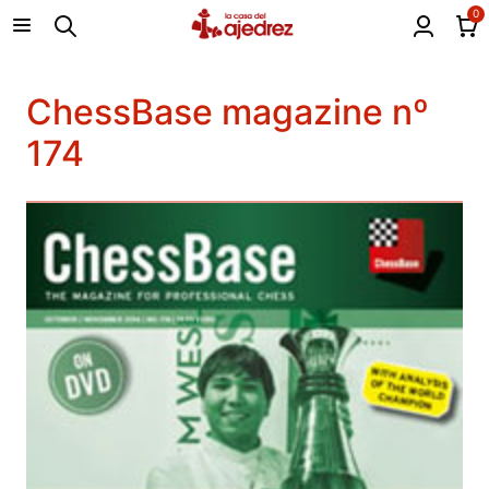
0
ChessBase magazine nº
174