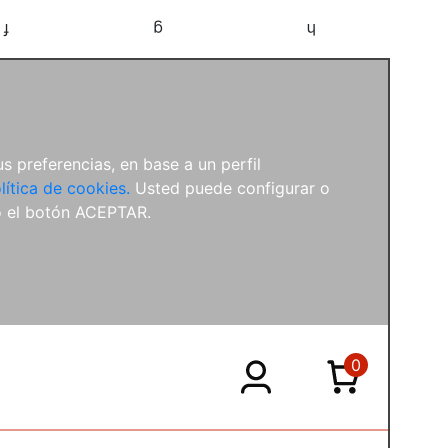
f
g
h
s preferencias, en base a un perfil
lítica de cookies.
Usted puede configurar o
o el botón ACEPTAR.
0