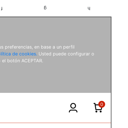
f
g
h
s preferencias, en base a un perfil
lítica de cookies.
Usted puede configurar o
o el botón ACEPTAR.
0