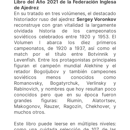
Libro del Año 2021 de la Federación Inglesa
de Ajedrez
En su tratado en tres volúmenes, el destacado
historiador ruso del ajedrez
Sergey Voronkov
reconstruye con gran vitalidad la largamente
olvidada historia de los campeonatos
soviéticos celebrados entre 1920 y 1953. El
Volumen I abarca los diez primeros
campeonatos, de 1920 a 1937, así como el
match por el título entre Botvinnik y
Levenfish. Entre los protagonistas principales
figuran el campeón mundial Alekhine y el
retador Bogoljubov y también campeones
soviéticos menos conocidos como
Romanovsky, Bogatyrchuk, Verlinsky y
Rabinovich, y nombres que hoy resultan poco
conocidos pero que en su época fueron
grandes figuras: Riumin, Alatortsev,
Makogonov, Rauzer, Ragozin, Chekhover, y
muchos otros.
Este libro puede leerse en múltiples niveles:
como una cuidada selección de 107 de las