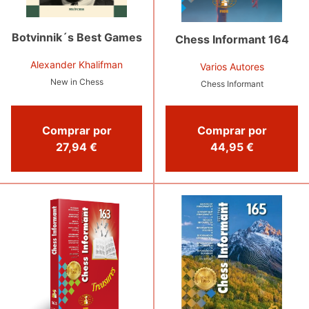
Botvinnik´s Best Games
Chess Informant 164
Alexander Khalifman
Varios Autores
New in Chess
Chess Informant
Comprar por
Comprar por
27,94 €
44,95 €