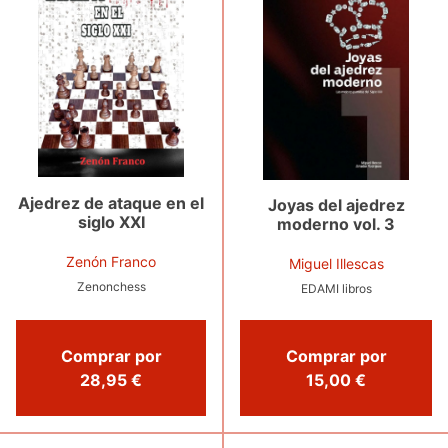
Ajedrez de ataque en el
Joyas del ajedrez
siglo XXI
moderno vol. 3
Zenón Franco
Miguel Illescas
Zenonchess
EDAMI libros
Comprar por
Comprar por
28,95 €
15,00 €