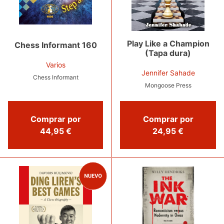
Play Like a Champion
Chess Informant 160
(Tapa dura)
Varios
Jennifer Sahade
Chess Informant
Mongoose Press
Comprar por
Comprar por
44,95 €
24,95 €