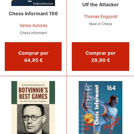
Ulf the Attacker
Chess Informant 166
Thomas Engqvist
New in Chess
Varios Autores
Chess Informant
Comprar por
Comprar por
44,95 €
29,90 €