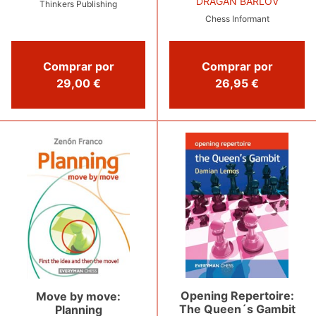
DRAGAN BARLOV
Thinkers Publishing
Chess Informant
Comprar por
Comprar por
29,00 €
26,95 €
Opening Repertoire:
Move by move:
The Queen´s Gambit
Planning