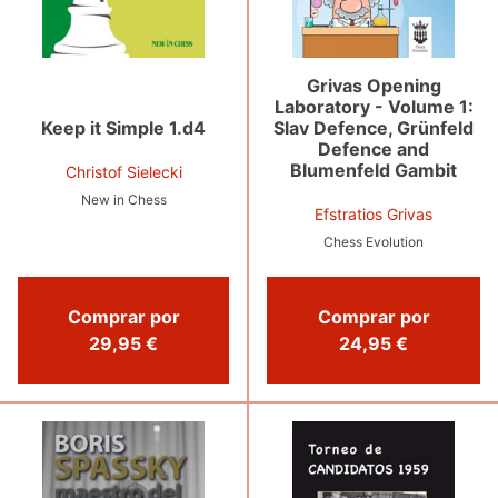
Grivas Opening
Laboratory - Volume 1:
Keep it Simple 1.d4
Slav Defence, Grünfeld
Defence and
Blumenfeld Gambit
Christof Sielecki
New in Chess
Efstratios Grivas
Chess Evolution
Comprar por
Comprar por
29,95 €
24,95 €