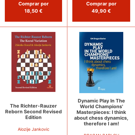
Comprar por
Comprar por
18,50 €
49,90 €
Dynamic Play In The
The Richter-Rauzer
World Champions'
Reborn Second Revised
Masterpieces: I think
Edition
about chess dynamics,
therefore I am!
Alozije Jankovic