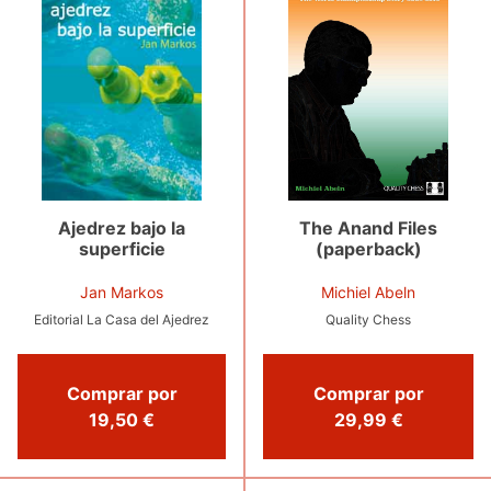
Ajedrez bajo la
The Anand Files
superficie
(paperback)
Jan Markos
Michiel Abeln
Editorial La Casa del Ajedrez
Quality Chess
Comprar por
Comprar por
19,50 €
29,99 €