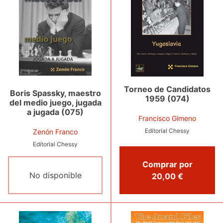
Torneo de Candidatos
Boris Spassky, maestro
1959 (074)
del medio juego, jugada
a jugada (075)
Francisco Gimeno
Editorial Chessy
Zenón Franco
Editorial Chessy
Comprar por
No disponible
20,00 €