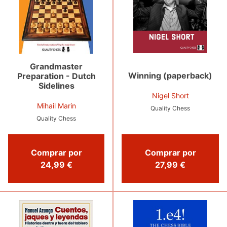
Grandmaster
Winning (paperback)
Preparation - Dutch
Sidelines
Nigel Short
Mihail Marin
Quality Chess
Quality Chess
Comprar por
Comprar por
24,99 €
27,99 €