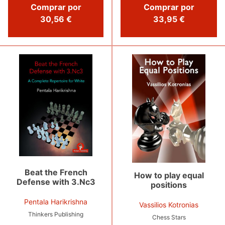
Comprar por
Comprar por
33,95 €
30,56 €
Beat the French
How to play equal
Defense with 3.Nc3
positions
Pentala Harikrishna
Vassilios Kotronias
Thinkers Publishing
Chess Stars