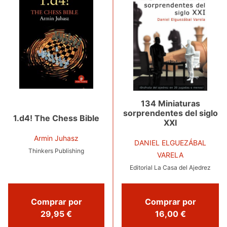
134 Miniaturas
sorprendentes del siglo
1.d4! The Chess Bible
XXI
Armin Juhasz
DANIEL ELGUEZÁBAL
Thinkers Publishing
VARELA
Editorial La Casa del Ajedrez
Comprar por
Comprar por
29,95 €
16,00 €