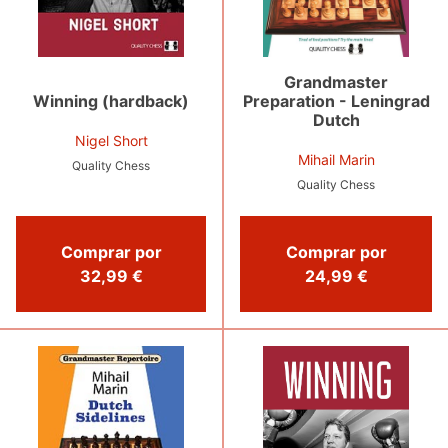
Grandmaster
Winning (hardback)
Preparation - Leningrad
Dutch
Nigel Short
Mihail Marin
Quality Chess
Quality Chess
Comprar por
Comprar por
32,99 €
24,99 €