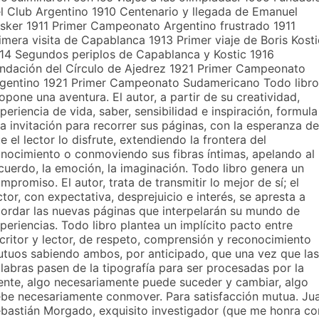
l Club Argentino 1910 Centenario y llegada de Emanuel
sker 1911 Primer Campeonato Argentino frustrado 1911
imera visita de Capablanca 1913 Primer viaje de Boris Kosti
14 Segundos periplos de Capablanca y Kostic 1916
ndación del Círculo de Ajedrez 1921 Primer Campeonato
gentino 1921 Primer Campeonato Sudamericano Todo libro
opone una aventura. El autor, a partir de su creatividad,
periencia de vida, saber, sensibilidad e inspiración, formula
a invitación para recorrer sus páginas, con la esperanza de
e el lector lo disfrute, extendiendo la frontera del
nocimiento o conmoviendo sus fibras íntimas, apelando al
cuerdo, la emoción, la imaginación. Todo libro genera un
mpromiso. El autor, trata de transmitir lo mejor de sí; el
ctor, con expectativa, desprejuicio e interés, se apresta a
ordar las nuevas páginas que interpelarán su mundo de
periencias. Todo libro plantea un implícito pacto entre
critor y lector, de respeto, comprensión y reconocimiento
tuos sabiendo ambos, por anticipado, que una vez que las
labras pasen de la tipografía para ser procesadas por la
nte, algo necesariamente puede suceder y cambiar, algo
be necesariamente conmover. Para satisfacción mutua. Ju
bastián Morgado, exquisito investigador (que me honra co