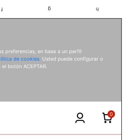
f
g
h
s preferencias, en base a un perfil
lítica de cookies.
Usted puede configurar o
o el botón ACEPTAR.
0