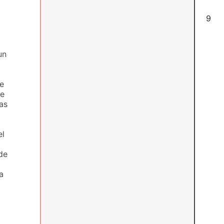
6
un
de
ue
as
el
de
a