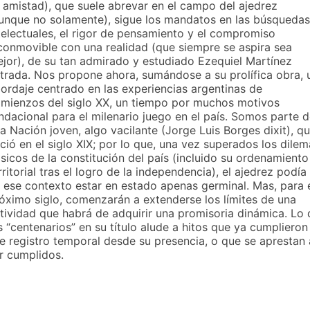
 amistad), que suele abrevar en el campo del ajedrez
unque no solamente), sigue los mandatos en las búsquedas
telectuales, el rigor de pensamiento y el compromiso
conmovible con una realidad (que siempre se aspira sea
jor), de su tan admirado y estudiado Ezequiel Martínez
trada. Nos propone ahora, sumándose a su prolífica obra, 
ordaje centrado en las experiencias argentinas de
mienzos del siglo XX, un tiempo por muchos motivos
ndacional para el milenario juego en el país. Somos parte 
a Nación joven, algo vacilante (Jorge Luis Borges dixit), q
ció en el siglo XIX; por lo que, una vez superados los dilem
sicos de la constitución del país (incluido su ordenamiento
rritorial tras el logro de la independencia), el ajedrez podía
 ese contexto estar en estado apenas germinal. Mas, para 
óximo siglo, comenzarán a extenderse los límites de una
tividad que habrá de adquirir una promisoria dinámica. Lo 
s “centenarios” en su título alude a hitos que ya cumplieron
e registro temporal desde su presencia, o que se aprestan 
r cumplidos.