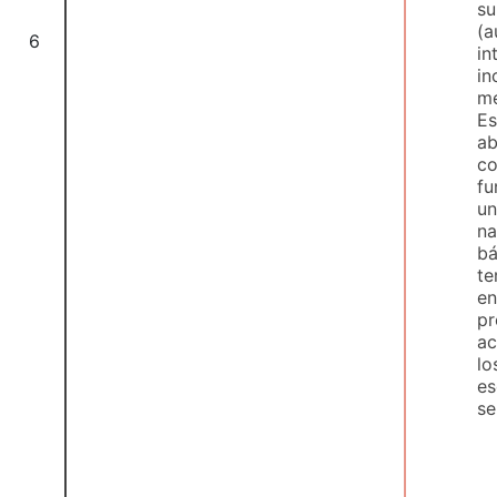
su
(a
6
in
in
me
Es
ab
co
fu
un
na
bá
te
en
pr
ac
lo
es
se