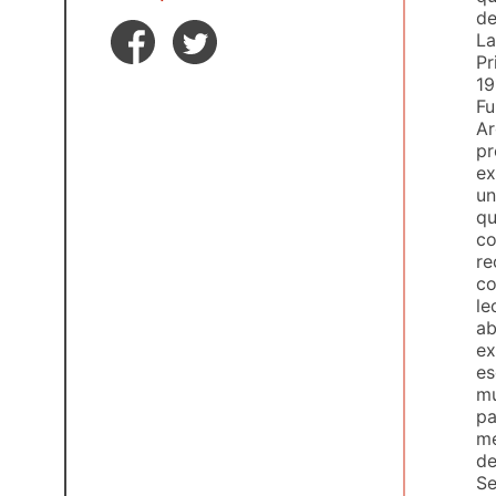
de
La
Pr
19
Fu
Ar
pr
ex
un
qu
co
re
co
le
ab
ex
es
mu
pa
me
de
Se