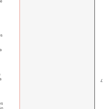
de
es
a
a
a
7
os
ón