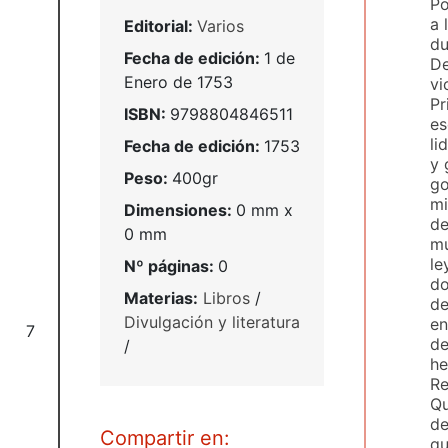
Po
a 
Editorial:
Varios
du
Fecha de edición:
1 de
De
Enero de 1753
vi
Pr
ISBN:
9798804846511
es
li
Fecha de edición:
1753
y 
Peso:
400gr
go
mi
Dimensiones:
0 mm x
de
0 mm
mu
le
Nº páginas:
0
do
Materias:
Libros
/
de
Divulgación y literatura
en
7
de
/
he
Re
Qu
de
Compartir en:
qu