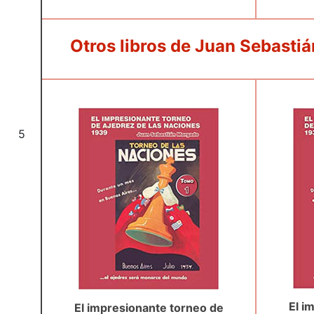
Otros libros de Juan Sebasti
5
El i
El impresionante torneo de