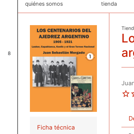
quiénes somos
tienda
Tien
Lo
ar
8
Jua
D
Ficha técnica