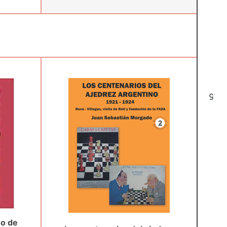
5
eo de