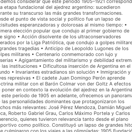
demos considerar que este período 1905–1921 correspon
la etapa fundacional del ajedrez argentino: sucedieron
rante su transcurso las más grandes transformaciones.
sde el punto de vista social y político fue un lapso de
cisitudes esperanzadoras y dolorosas al mismo tiempo: •
imera elección popular que condujo al primer gobierno de
e signo • Acción disolvente de los ultraconservadores
derados por la Liga Patriótica, que condujo a golpes militar
grandes tragedias • Anticipo de Leopoldo Lugones de los
lpes militares • Centenario conmemorado con lujo y
serias • Agigantamiento del militarismo y debilidad extrem
 las instituciones • Dificultosa inserción de Argentina en el
ndo • Invariantes estradianos sin solución • Inmigración y
yes represivas • El cadete Juan Domingo Perón aprende
ctrina militar con el Barón Colmar von der Goltz A efectos
 poner en contexto la evolución del ajedrez en la Argentin
 este período de 1905 en adelante, ofrecemos un panoram
 las personalidades dominantes que protagonizaron los
chos más relevantes: José Pérez Mendoza, Damián Miguel
ca, Roberto Gabriel Grau, Carlos Máximo Portela y Carlos
erencio, quienes tuvieron relevancia tanto desde el plano
portivo como político. Constituyó un lapso de grandes hit
e culminaron con los viajes a las olimpíadas: 1905 Fundaci