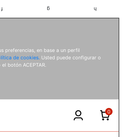
f
g
h
s preferencias, en base a un perfil
lítica de cookies.
Usted puede configurar o
o el botón ACEPTAR.
0