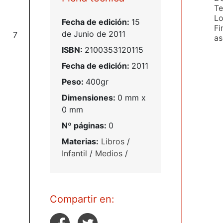
Te
Lo
Fecha de edición:
15
Fi
de Junio de 2011
7
as
ISBN:
2100353120115
Fecha de edición:
2011
Peso:
400gr
Dimensiones:
0 mm x
0 mm
Nº páginas:
0
Materias:
Libros
/
Infantil
/
Medios
/
Compartir en: