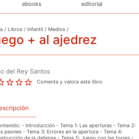
ebooks
editorial
da
/
Libros
/
Infantil
/
Medios
/
ego + al ajedrez
o del Rey Santos
Comenta y valora este libro
escripción
ntenido: - Introducción - Tema 1: Las aperturas - Tema 2:
s peones - Tema 3: Errores en la apertura - Tema 4:
strucción de la defensa - Tema 5: Juego con las torres -