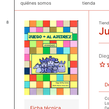
quiénes somos
tienda
8
Tien
Ju
Dieg
D
Co
Lo
Ficha técnica
De