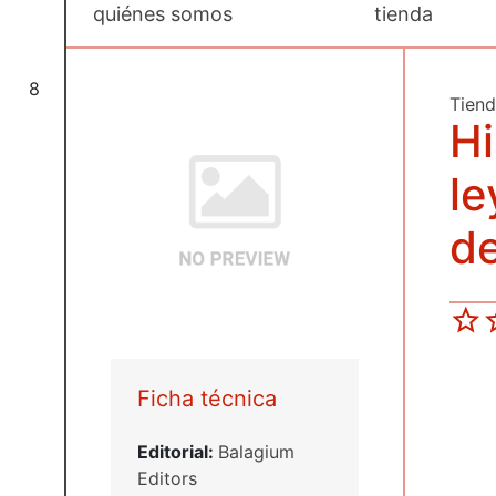
quiénes somos
tienda
8
Tien
Hi
l
de
Ficha técnica
Editorial:
Balagium
Editors