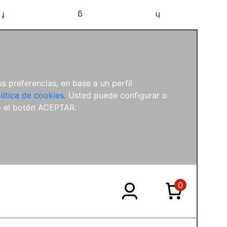
f
g
h
s preferencias, en base a un perfil
lítica de cookies.
Usted puede configurar o
o el botón ACEPTAR.
0