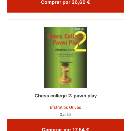
Comprar por 26,60 €
Chess college 2: pawn play
Efstratios Grivas
Gambit
Comprar por 17,54 €