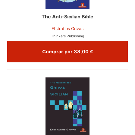
The Anti-Sicilian Bible
Efstratios Grivas
Thinkers Publishing
Comprar por 38,00 €