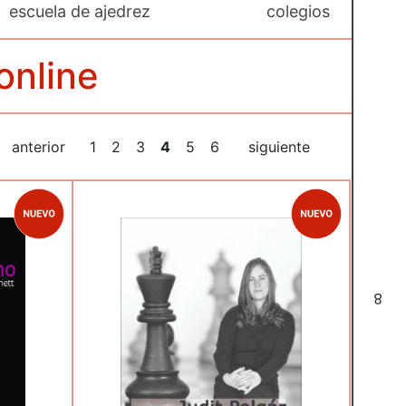
escuela de ajedrez
colegios
online
anterior
1
2
3
4
5
6
siguiente
8