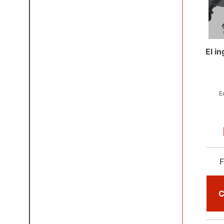
El i
E
F