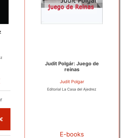
z
ez
Judit Polgár: Juego de
reinas
€
Judit Polgar
Editorial La Casa del Ajedrez
r
omprar por 13,50 €
E-books