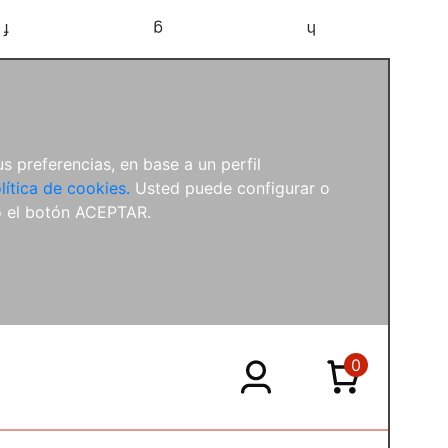
f
g
h
s preferencias, en base a un perfil
lítica de cookies.
Usted puede configurar o
o el botón ACEPTAR.
0