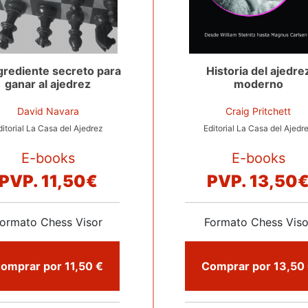
ngrediente secreto para
Historia del ajedre
ganar al ajedrez
moderno
David Navara
Craig Pritchett
ditorial La Casa del Ajedrez
Editorial La Casa del Ajedr
E-books
E-books
PVP.
11,50€
PVP.
13,50
ormato Chess Visor
Formato Chess Viso
Comprar por 11,50 €
C