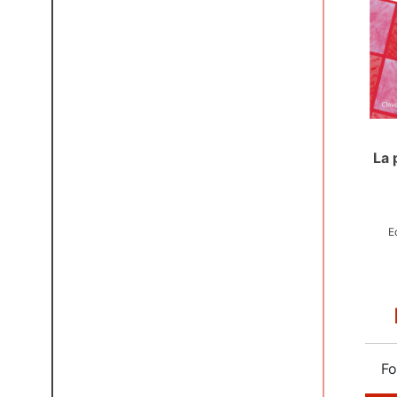
La 
E
Fo