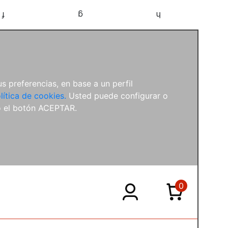
f
g
h
s preferencias, en base a un perfil
lítica de cookies.
Usted puede configurar o
o el botón ACEPTAR.
0