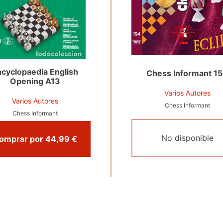
cyclopaedia English
Chess Informant 1
Opening A13
Varios Autores
Varios Autores
Chess Informant
Chess Informant
No disponible
Comprar por 44,99 €