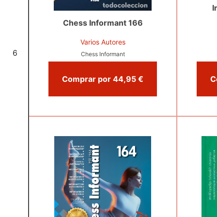
I
Chess Informant 166
Varios Autores
6
Chess Informant
Comprar por 44,95 €