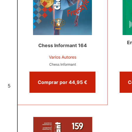
En
Chess Informant 164
Varios Autores
Chess Informant
Comprar por 44,95 €
5