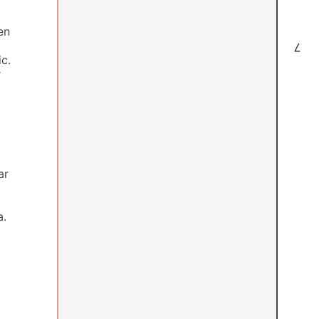
en
7
c.
r
ar
a.