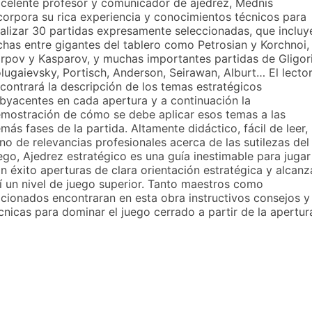
celente profesor y comunicador de ajedrez, Mednis
corpora su rica experiencia y conocimientos técnicos para
alizar 30 partidas expresamente seleccionadas, que incluy
chas entre gigantes del tablero como Petrosian y Korchnoi,
rpov y Kasparov, y muchas importantes partidas de Gligori
lugaievsky, Portisch, Anderson, Seirawan, Alburt… El lecto
contrará la descripción de los temas estratégicos
byacentes en cada apertura y a continuación la
mostración de cómo se debe aplicar esos temas a las
más fases de la partida. Altamente didáctico, fácil de leer,
eno de relevancias profesionales acerca de las sutilezas del
ego, Ajedrez estratégico es una guía inestimable para jugar
n éxito aperturas de clara orientación estratégica y alcanz
í un nivel de juego superior. Tanto maestros como
icionados encontraran en esta obra instructivos consejos y
cnicas para dominar el juego cerrado a partir de la apertur