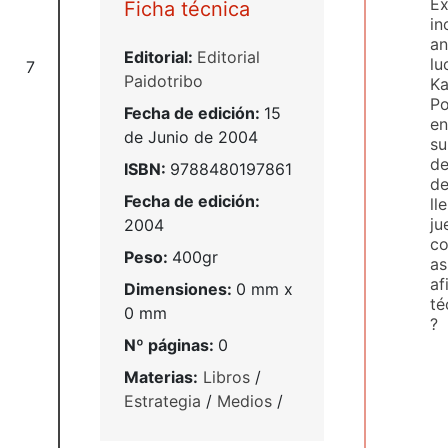
Ex
Ficha técnica
in
an
Editorial:
Editorial
lu
7
Paidotribo
Ka
Po
Fecha de edición:
15
en
de Junio de 2004
su
de
ISBN:
9788480197861
de
Fecha de edición:
ll
ju
2004
co
Peso:
400gr
as
af
Dimensiones:
0 mm x
té
0 mm
?
Nº páginas:
0
Materias:
Libros
/
Estrategia
/
Medios
/