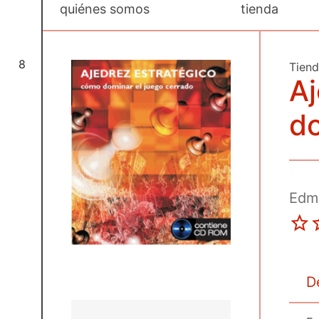
quiénes somos
tienda
8
Tien
Aj
do
Edm
D