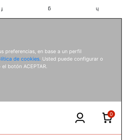
f
g
h
s preferencias, en base a un perfil
lítica de cookies.
Usted puede configurar o
o el botón ACEPTAR.
0